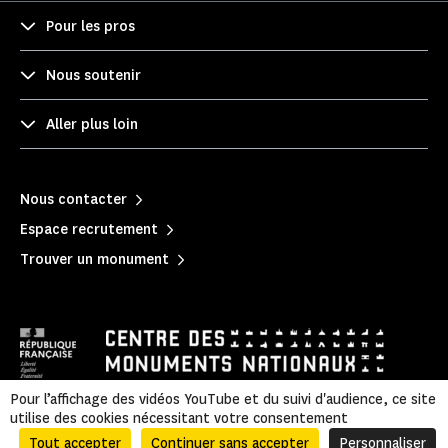
Pour les pros
Nous soutenir
Aller plus loin
Nous contacter
Espace recrutement
Trouver un monument
Pour l’affichage des vidéos YouTube et du suivi d'audience, ce site
utilise des cookies nécessitant votre consentement
Mentions légales
|
Politique de confidentialité
|
Informations légales et administratives
|
Accessibilité
|
Plan du site
Tout accepter
Continuer sans accepter
Personnaliser