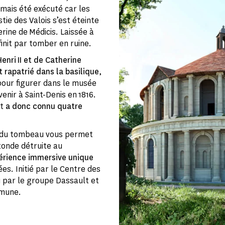
amais été exécuté car les
ie des Valois s’est éteinte
herine de Médicis. Laissée à
finit par tomber en ruine.
enri II et de Catherine
t rapatrié dans la basilique
,
pour figurer dans le musée
enir à Saint-Denis en 1816.
et
a donc connu quatre
s du tombeau vous permet
tonde détruite au
érience immersive unique
s. Initié par le Centre des
 par le groupe Dassault et
mmune.