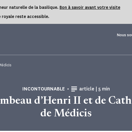
eur naturelle de la basilique.
Bon à savoir avant votre visite
 royale reste accessible.
Nous so
Médicis
Temps de Lect
INCONTOURNABLE
article |
5 min
ombeau d’Henri II et de Cath
de Médicis