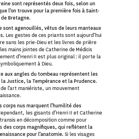
 reine sont représentés deux fois, selon un
e l’on trouve pour la première fois à Saint-
e de Bretagne.
ne sont agenouillés, vêtus de leurs manteaux
s.
Les gestes de ces priants sont aujourd’hui
re sans les prie-Dieu et les livres de prière
i les mains jointes de Catherine de Médicis
ment d’Henri II est plus original : il porte la
 symboliquement à Dieu.
ze aux angles du tombeau représentent les
, la Justice, la Tempérance et la Prudence.
e de l’art maniériste, un mouvement
naissance.
es corps nus marquent l’humilité des
ependant, les gisants d’Henri II et Catherine
s transis en décomposition comme pour
is
des corps magnifiques, qui reflètent la
Renaissance pour l’anatomie.
Si les visages