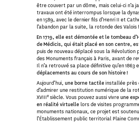
être couvert par un dôme, mais celui-ci n’a j
travaux ont été interrompus lorsque la dynast
en 1589, avec le dernier fils d’Henri II et Cat
l’abandon par la suite, la rotonde des Valois 
En 1719, elle est démontée et le tombeau d’H
de Médicis, qui était placé en son centre, es
puis de nouveau déplacé sous la Révolution 
des Monuments français à Paris, avant de rev
Il n’a retrouvé sa place définitive qu’en 1863 
déplacements au cours de son histoire !
Aujourd’hui,
une borne tactile
installée prè
d’admirer une restitution numérique de la ro
e
XVIII
siècle. Vous pouvez aussi vivre
une exp
en réalité virtuelle
lors de visites programmée
monuments nationaux, ce projet est soutenu
l’Établissement public territorial Plaine Co