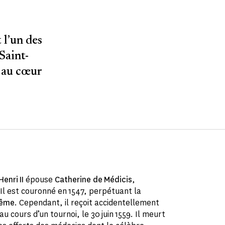
 l’un des
Saint-
, au cœur
Henri II
épouse
Catherine de Médicis
,
 Il est couronné en 1547, perpétuant la
lême
. Cependant, il reçoit accidentellement
au cours d’un tournoi, le 30 juin 1559. Il meurt