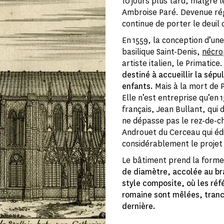
10 jours plus tard, malgré 
Ambroise Paré. Devenue rég
continue de porter le deuil 
En 1559, la conception d’une
basilique Saint-Denis,
nécro
artiste italien, le Primatice
destiné à accueillir la sépul
enfants.
Mais à la mort de P
Elle n’est entreprise qu’en 
français, Jean Bullant, qui d
ne dépasse pas le rez-de-ch
Androuet du Cerceau qui édi
considérablement le projet 
Le bâtiment prend la form
de diamètre, accolée au bra
style composite, où les référ
romaine sont mêlées, tranc
dernière.