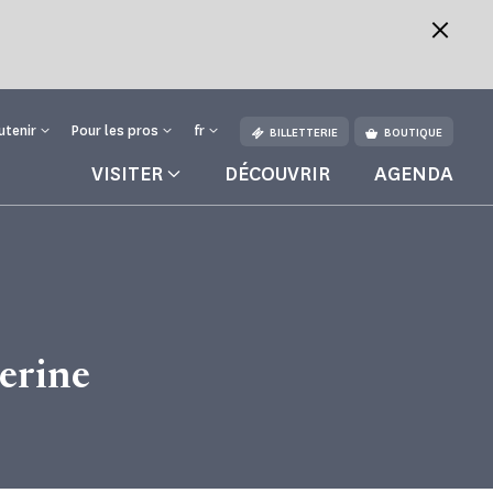
utenir
Pour les pros
fr
BILLETTERIE
BOUTIQUE
VISITER
DÉCOUVRIR
AGENDA
ure
erine