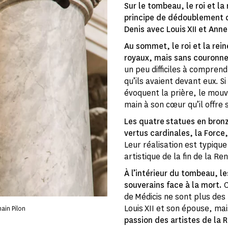
Sur le tombeau, le roi et la
principe de dédoublement qu
Denis avec Louis XII et Ann
Au sommet, le roi et la rei
royaux, mais sans couronne
un peu difficiles à comprend
qu’ils avaient devant eux. S
évoquent la prière, le mouve
main à son cœur qu’il offre
Les quatre statues en bron
vertus cardinales, la Force
Leur réalisation est typiqu
artistique de la fin de la Re
À l’intérieur du tombeau, l
souverains face à la mort.
C
de Médicis ne sont plus de
Louis XII et son épouse, ma
ain Pilon
passion des artistes de la 