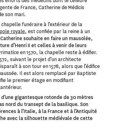
les efforts des médecins dont le célèbre
ente de France, Catherine de Médicis
de son mari.
 chapelle funéraire à l’extérieur de la
pole royale
, est confiée par la reine à un
.
Catherine souhaite en faire un mausolée,
ture d’Henri II et celles à venir de leurs
rimatice en 1570, la chapelle reste à édifier.
1572, suivant le projet d’un architecte
isparaît à son tour en 1578, alors que l’édifice
aussée. Il est alors remplacé par Baptiste
fie le premier étage en modifiant
antérieur.
e
d’une gigantesque rotonde de 30 mètres
s nord du transept de la basilique. Son
ences à l’Italie, à la France et à l’Antiquité
he avec la silhouette médiévale de cette