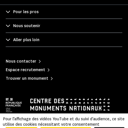
Pour les pros
Nous soutenir
Aller plus loin
Nous contacter
Espace recrutement
Trouver un monument
Pour l’affichage des vidéos YouTube et du suivi d'audience, ce site
utilise des cookies nécessitant votre consentement
Mentions légales
|
Politique de confidentialité
|