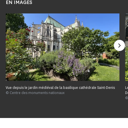
EN IMAGES
Voi
Vue depuis le jardin médiéval de la basilique cathédrale Saint-Denis
L
© Centre des monuments nationaux
D
©