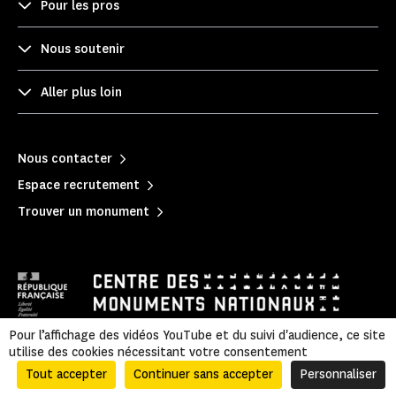
Pour les pros
Nous soutenir
Aller plus loin
Nous contacter
Espace recrutement
Trouver un monument
Pour l’affichage des vidéos YouTube et du suivi d'audience, ce site
utilise des cookies nécessitant votre consentement
Mentions légales
|
Politique de confidentialité
|
Informations légales et administratives
|
Accessibilité
|
Plan du site
Tout accepter
Continuer sans accepter
Personnaliser