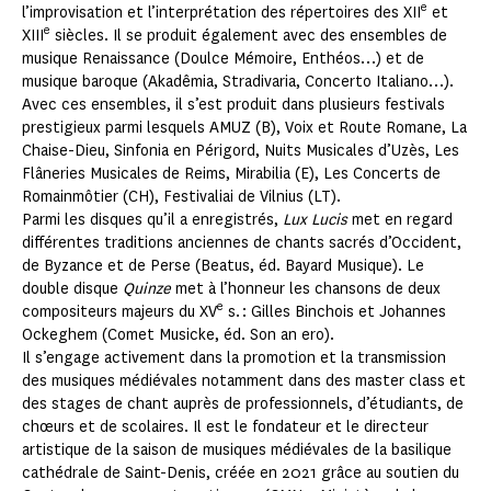
e
l’improvisation et l’interprétation des répertoires des XII
et
e
XIII
siècles. Il se produit également avec des ensembles de
musique Renaissance (Doulce Mémoire, Enthéos…) et de
musique baroque (Akadêmia, Stradivaria, Concerto Italiano…).
Avec ces ensembles, il s’est produit dans plusieurs festivals
prestigieux parmi lesquels AMUZ (B), Voix et Route Romane, La
Chaise-Dieu, Sinfonia en Périgord, Nuits Musicales d’Uzès, Les
Flâneries Musicales de Reims, Mirabilia (E), Les Concerts de
Romainmôtier (CH), Festivaliai de Vilnius (LT).
Parmi les disques qu’il a enregistrés,
Lux Lucis
met en regard
différentes traditions anciennes de chants sacrés d’Occident,
de Byzance et de Perse (Beatus, éd. Bayard Musique). Le
double disque
Quinze
met à l’honneur les chansons de deux
e
compositeurs majeurs du XV
s. : Gilles Binchois et Johannes
Ockeghem (Comet Musicke, éd. Son an ero).
Il s’engage activement dans la promotion et la transmission
des musiques médiévales notamment dans des master class et
des stages de chant auprès de professionnels, d’étudiants, de
chœurs et de scolaires. Il est le fondateur et le directeur
artistique de la saison de musiques médiévales de la basilique
cathédrale de Saint-Denis, créée en 2021 grâce au soutien du