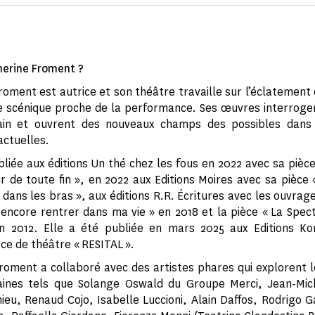
herine Froment ?
roment est autrice et son théâtre travaille sur l’éclatement
e scénique proche de la performance. Ses œuvres interrog
in et ouvrent des nouveaux champs des possibles dans
actuelles.
bliée aux éditions Un thé chez les fous en 2022 avec sa pièce 
our de toute fin », en 2022 aux Editions Moires avec sa pièce 
 dans les bras », aux éditions R.R. Écritures avec les ouvrag
encore rentrer dans ma vie » en 2018 et la pièce « La Spect
en 2012. Elle a été publiée en mars 2025 aux Editions Ko
èce de théâtre « RESITAL ».
roment a collaboré avec des artistes phares qui explorent l
ines tels que Solange Oswald du Groupe Merci, Jean-Mic
ieu, Renaud Cojo, Isabelle Luccioni, Alain Daffos, Rodrigo G