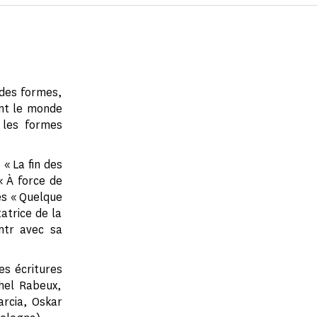
 des formes,
ent le monde
 les formes
« La fin des
« À force de
es « Quelque
atrice de la
ntr avec sa
es écritures
hel Rabeux,
arcia, Oskar