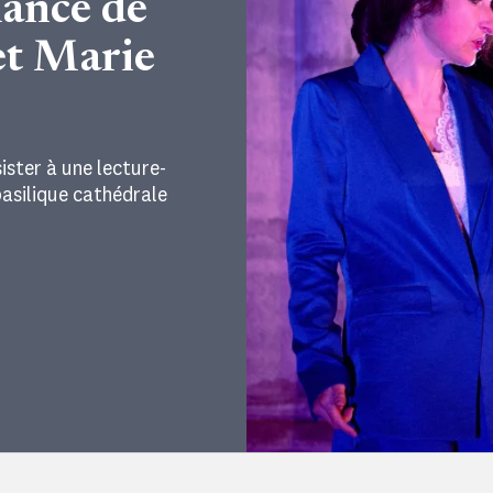
mance de
et Marie
ister à une lecture-
basilique cathédrale