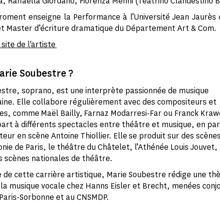
 Raffaella Giordano, Fiorenza Menni (Teatrino Clandestino 
roment enseigne la Performance à l’Université Jean Jaurès
et Master d’écriture dramatique du Département Art & Com.
 site de l'artiste
arie Soubestre ?
stre, soprano, est une interprète passionnée de musique
ne. Elle collabore régulièrement avec des compositeurs et
es, comme Maël Bailly, Farnaz Modarresi-Far ou Franck Kraw
part à différents spectacles entre théâtre et musique, en part
eur en scène Antoine Thiollier. Elle se produit sur des scènes
nie de Paris, le théâtre du Châtelet, l’Athénée Louis Jouvet, 
scènes nationales de théâtre.
e de cette carrière artistique, Marie Soubestre rédige une th
e la musique vocale chez Hanns Eisler et Brecht, menées conj
é Paris-Sorbonne et au CNSMDP.