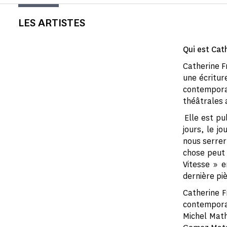
LES ARTISTES
Qui est Cat
Catherine F
une écritur
contempora
théâtrales 
Elle est pu
jours, le j
nous serrer
chose peut 
Vitesse » 
dernière pi
Catherine F
contempora
Michel Math