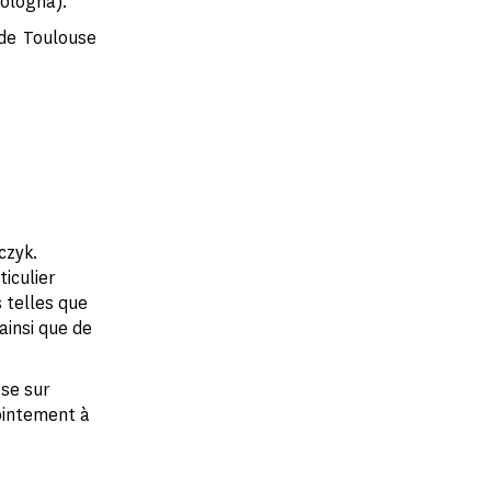
Bologna).
 de Toulouse
czyk.
iculier
 telles que
ainsi que de
èse sur
ointement à