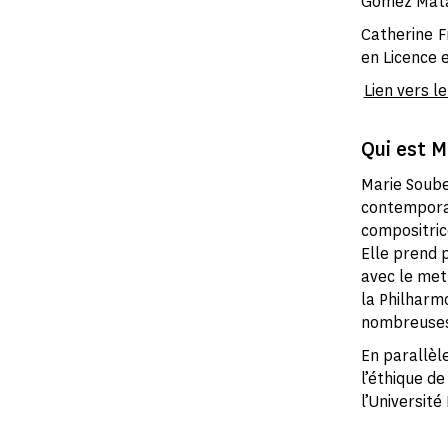
Gomez Mata,
Catherine F
en Licence 
Lien vers le
Qui est M
Marie Soube
contemporai
compositric
Elle prend 
avec le mett
la Philharmo
nombreuses 
En parallèl
l’éthique d
l’Universit