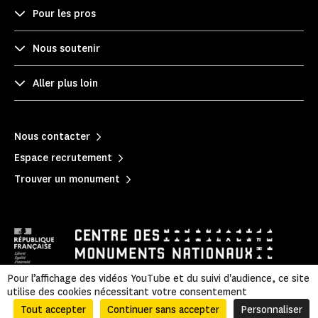
Pour les pros
Nous soutenir
Aller plus loin
Nous contacter
Espace recrutement
Trouver un monument
Pour l’affichage des vidéos YouTube et du suivi d'audience, ce site
utilise des cookies nécessitant votre consentement
Mentions légales
|
Politique de confidentialité
|
Informations légales et administratives
|
Accessibilité
|
Plan du site
Tout accepter
Continuer sans accepter
Personnaliser